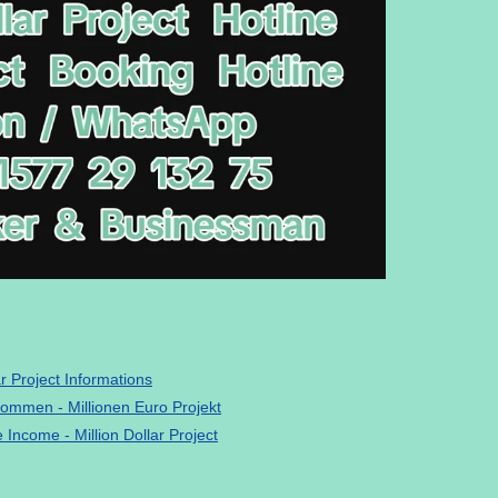
 Project Informations
kommen - Millionen Euro Projekt
 Income - Million Dollar Project