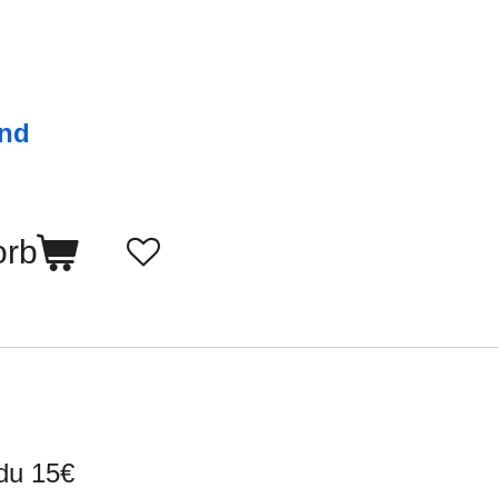
and
orb
du 15€