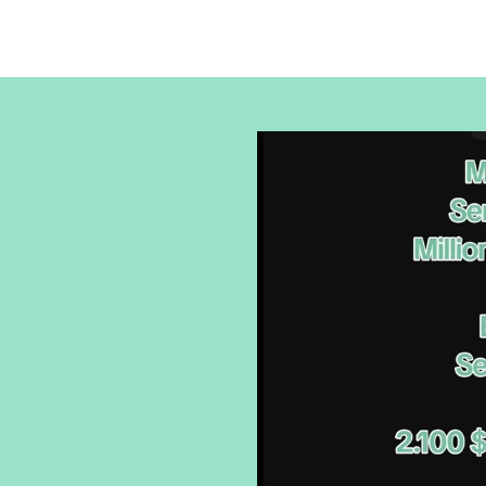
l
l
l
e
e
e
n
n
n