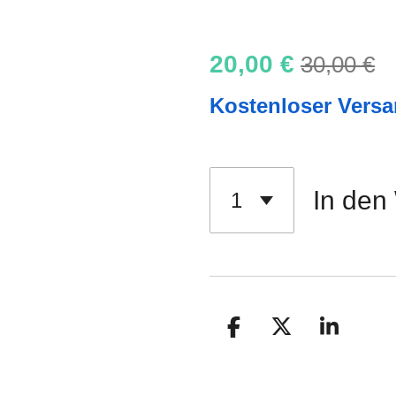
20,00 €
30,00 €
Kostenloser Vers
In den
T
T
T
e
e
e
i
i
i