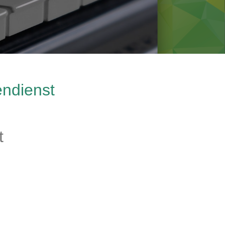
endienst
t