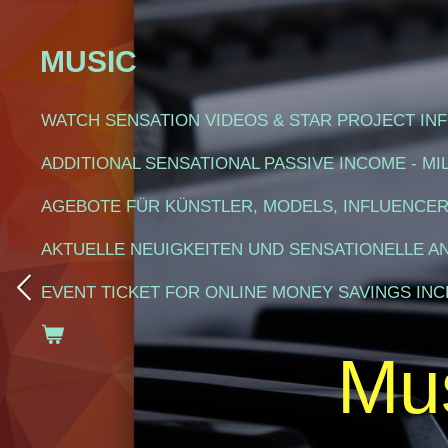
Zum
MUSIC
Hauptinhalt
springen
WATCH SENSATION VIDEOS & STAR PROJECT IN
ADDITIONAL SENSATIONAL PASSIVE INCOME - M
AGEBOTE FÜR KÜNSTLER, MODELS, INFLUENCE
AKTUELLE NEUIGKEITEN UND SENSATIONELLE 
EVENT TICKET FOR ONLINE MONEY SAVINGS IN
Mu