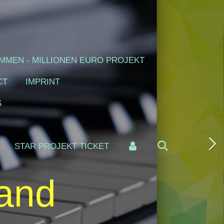
MMEN - MILLIONEN EURO PROJEKT
CT
IMPRINT
S
STAR PROJEKT TICKET
and