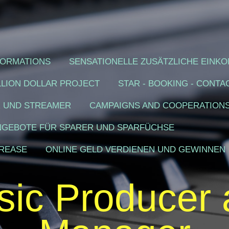
FORMATIONS
SENSATIONELLE ZUSÄTZLICHE EINKO
ILLION DOLLAR PROJECT
STAR - BOOKING - CONTA
R UND STREAMER
CAMPAIGNS AND COOPERATION
ANGEBOTE FÜR SPARER UND SPARFÜCHSE
CREASE
ONLINE GELD VERDIENEN UND GEWINNEN
sic Producer 