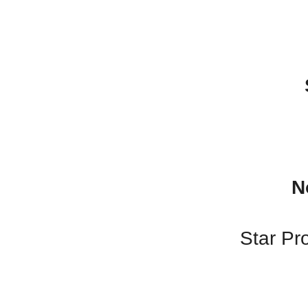
N
Star Pr